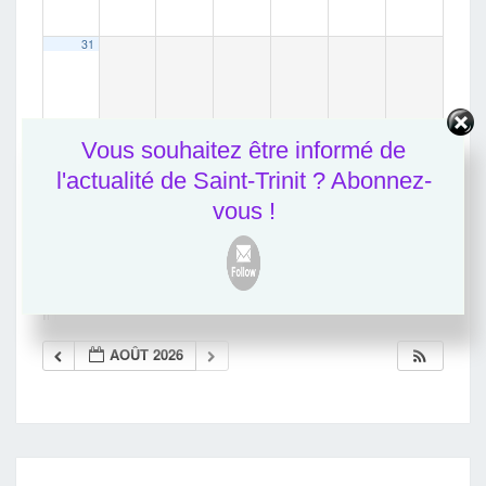
31
Vous souhaitez être informé de
2025
JUIL
SEP
2027
l'actualité de Saint-Trinit ? Abonnez-
vous !
AOÛT 2026
Il n’y a aucun évènement à venir pour le moment.
AOÛT 2026