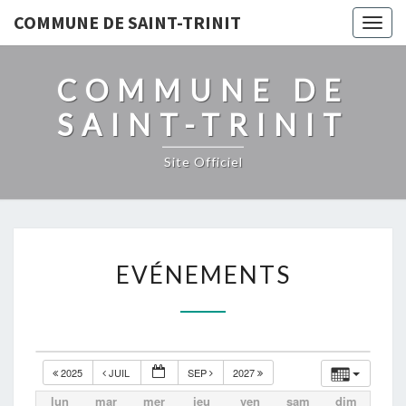
COMMUNE DE SAINT-TRINIT
Togg
navig
COMMUNE DE
SAINT-TRINIT
Site Officiel
EVÉNEMENTS
EVÉNEMENTS
2025
JUIL
SEP
2027
lun
mar
mer
jeu
ven
sam
dim