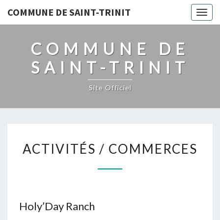
COMMUNE DE SAINT-TRINIT
Togg
navig
COMMUNE DE
SAINT-TRINIT
Site Officiel
ACTIVITÉS
ACTIVITÉS / COMMERCES
/
COMMERCES
Holy’Day Ranch