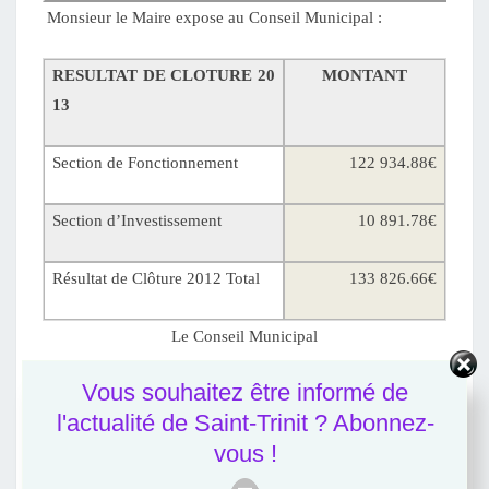
Monsieur le Maire expose au Conseil Municipal :
RESULTAT DE CLOTURE 20
MONTANT
13
Section de Fonctionnement
122 934.88€
Section d’Investissement
10 891.78€
Résultat de Clôture 2012 Total
133 826.66€
Le Conseil Municipal
Vous souhaitez être informé de
•
DECIDE
d’affecter le résultat de la façon suivante
l'actualité de Saint-Trinit ? Abonnez-
vous !
EXCEDENT DE FONCTIONNEMENT GL
122 9
OBAL CUMULE AU
31/12/2013
34.88