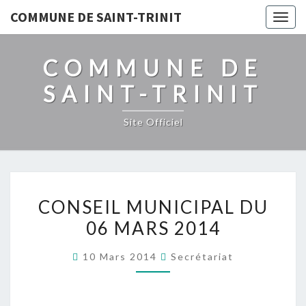
COMMUNE DE SAINT-TRINIT
Togg
navig
COMMUNE DE
SAINT-TRINIT
Site Officiel
CONSEIL
CONSEIL MUNICIPAL DU
MUNICIPAL
06 MARS 2014
DU
06
10 Mars 2014
Secrétariat
MARS
2014