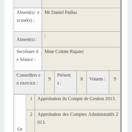
Absent(s) e
Mr Daniel Paillas
xcusé(s) :
/
Absent(s) :
Secrétaire d
Mme Colette Riquier
e Séance :
Conseillers e
Présent
9
8
Votants :
9
n exercice :
s :
1
Approbation du Compte de Gestion 2013.
2
Approbation des Comptes Administratifs 2
013.
Or