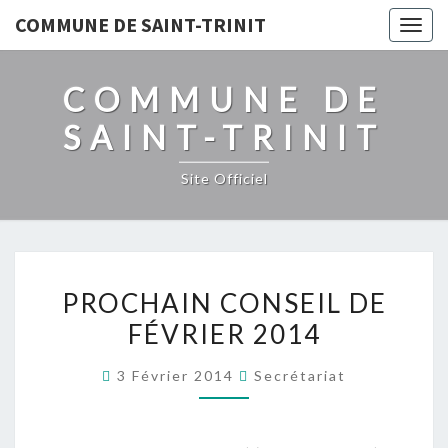
COMMUNE DE SAINT-TRINIT
Togg
navig
COMMUNE DE
SAINT-TRINIT
Site Officiel
PROCHAIN
PROCHAIN CONSEIL DE
CONSEIL
FÉVRIER 2014
DE
FÉVRIER
3 Février 2014
Secrétariat
2014