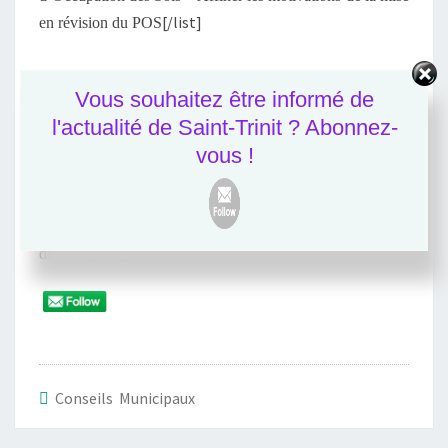
[/list]
en révision du POS
Vous souhaitez être informé de
l'actualité de Saint-Trinit ? Abonnez-
vous !
[list list_type=”ul” list_class=”1″]
Questions
[/list]
diverses
Conseils Municipaux