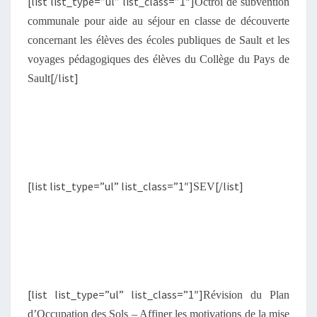
[list list_type=”ul” list_class=”1″]
Octroi de subvention
communale pour aide au séjour en classe de découverte
concernant les élèves des écoles publiques de Sault et les
voyages pédagogiques des élèves du Collège du Pays de
[/list]
Sault
[list list_type=”ul” list_class=”1″]
[/list]
SEV
[list list_type=”ul” list_class=”1″]
Révision du Plan
d’Occupation des Sols – Affiner les motivations de la mise