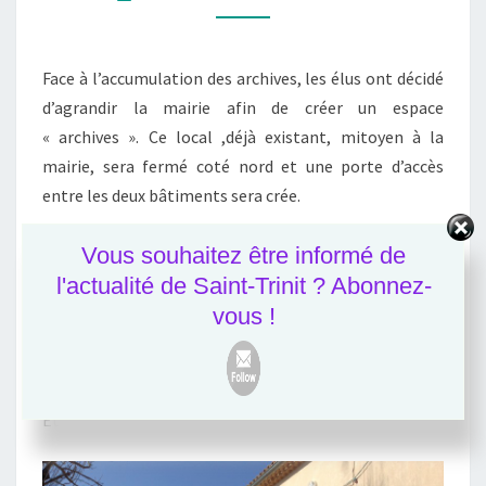
MAIRIE
Face à l’accumulation des archives, les élus ont décidé
d’agrandir la mairie afin de créer un espace
« archives ». Ce local ,déjà existant, mitoyen à la
mairie, sera fermé coté nord et une porte d’accès
entre les deux bâtiments sera crée.
Une demande de déclaration préalable a été sollicitée
Vous souhaitez être informé de
à la DDT et l’ABF le 22 mars 2016. La commune a
l'actualité de Saint-Trinit ? Abonnez-
bénéficié d’un accord tacite le 22 mai 2016.
vous !
Etat actuel: