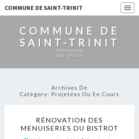
COMMUNE DE SAINT-TRINIT
Togg
navig
COMMUNE DE
SAINT-TRINIT
Site Officiel
Archives De
Category:
Projetées Ou En Cours
RÉNOVATION
RÉNOVATION DES
DES
MENUISERIES DU BISTROT
MENUISERIES
DU