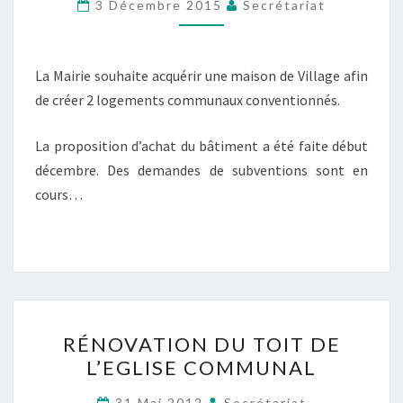
EN
3 Décembre 2015
Secrétariat
LOGEMENTS
COMMUNAUX
La Mairie souhaite acquérir une maison de Village afin
de créer 2 logements communaux conventionnés.
La proposition d’achat du bâtiment a été faite début
décembre. Des demandes de subventions sont en
cours…
RÉNOVATION
RÉNOVATION DU TOIT DE
DU
L’EGLISE COMMUNAL
TOIT
DE
31 Mai 2012
Secrétariat