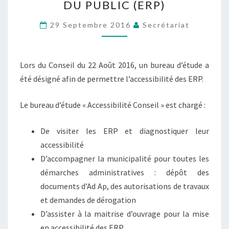
DU PUBLIC (ERP)
DES
ÉTABLISSEMENTS
29 Septembre 2016
Secrétariat
RECEVANT
DU
PUBLIC
Lors du Conseil du 22 Août 2016, un bureau d’étude a
(ERP)
été désigné afin de permettre l’accessibilité des ERP.
Le bureau d’étude « Accessibilité Conseil » est chargé :
De visiter les ERP et diagnostiquer leur
accessibilité
D’accompagner la municipalité pour toutes les
démarches administratives : dépôt des
documents d’Ad Ap, des autorisations de travaux
et demandes de dérogation
D’assister à la maitrise d’ouvrage pour la mise
en accessibilité des ERP