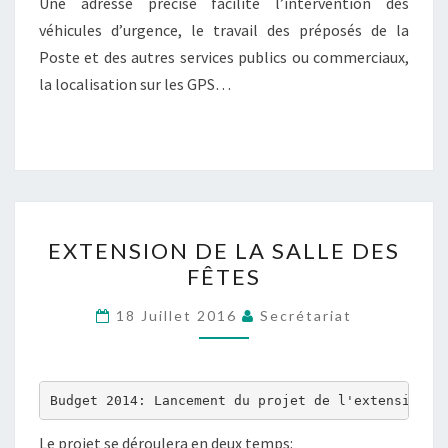
Une adresse précise facilite l’intervention des
véhicules d’urgence, le travail des préposés de la
Poste et des autres services publics ou commerciaux,
la localisation sur les GPS…
EXTENSION
EXTENSION DE LA SALLE DES
DE
FÊTES
LA
SALLE
18 Juillet 2016
Secrétariat
DES
FÊTES
Budget 2014: Lancement du projet de l'extension d
Le projet se déroulera en deux temps: