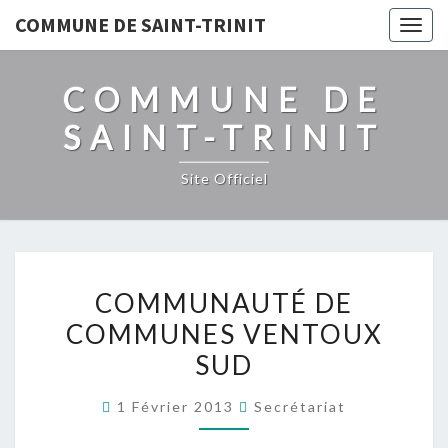
COMMUNE DE SAINT-TRINIT
Togg
navig
COMMUNE DE
SAINT-TRINIT
Site Officiel
COMMUNAUTÉ
COMMUNAUTÉ DE
DE
COMMUNES VENTOUX
COMMUNES
SUD
VENTOUX
SUD
1 Février 2013
Secrétariat