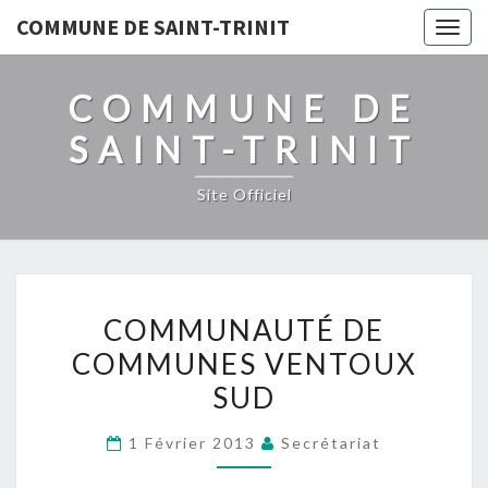
COMMUNE DE SAINT-TRINIT
Togg
navig
COMMUNE DE
SAINT-TRINIT
Site Officiel
COMMUNAUTÉ
COMMUNAUTÉ DE
DE
COMMUNES VENTOUX
COMMUNES
SUD
VENTOUX
SUD
1 Février 2013
Secrétariat