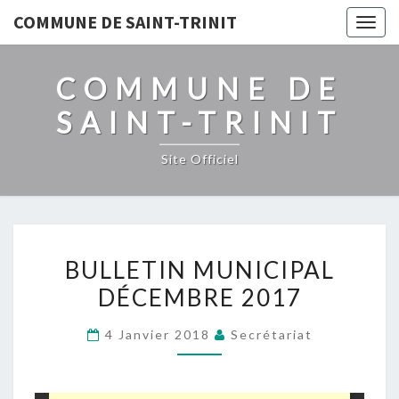
COMMUNE DE SAINT-TRINIT
Togg
navig
COMMUNE DE
SAINT-TRINIT
Site Officiel
BULLETIN
BULLETIN MUNICIPAL
MUNICIPAL
DÉCEMBRE 2017
DÉCEMBRE
2017
4 Janvier 2018
Secrétariat