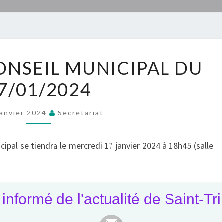
PROCHAIN
NSEIL MUNICIPAL DU
CONSEIL
7/01/2024
MUNICIPAL
DU
17/01/2024
Janvier 2024
Secrétariat
ipal se tiendra le mercredi 17 janvier 2024 à 18h45 (salle
informé de l'actualité de Saint-Tr
la précédente séance du Conseil municipal