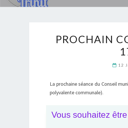
PROCHAIN CO
1
12 
La prochaine séance du Conseil munic
polyvalente communale).
Ordre du jour :
Vous souhaitez être 
1- Approbation du procès-verbal de 