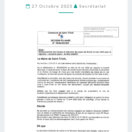
RÉDUCTION
27 Octobre 2023
Secrétariat
DE
LOYERS
À
LA
SUITE
D’UNE
COUPURE
DE
GAZ