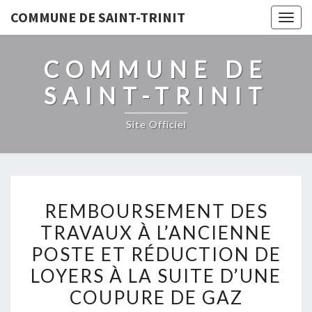
COMMUNE DE SAINT-TRINIT
Togg
navig
COMMUNE DE
SAINT-TRINIT
Site Officiel
REMBOURSEMENT
REMBOURSEMENT DES
DES
TRAVAUX À L’ANCIENNE
TRAVAUX
POSTE ET RÉDUCTION DE
À
L’ANCIENNE
LOYERS À LA SUITE D’UNE
POSTE
COUPURE DE GAZ
ET