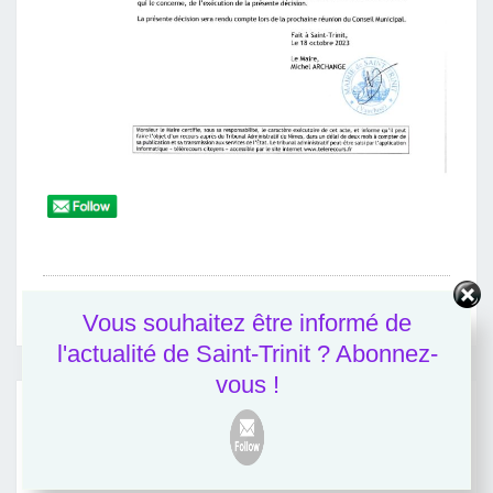
Arrêtés Et Décisions Du Maire
Vous souhaitez être informé de
l'actualité de Saint-Trinit ? Abonnez-
vous !
Navigation
d'article
Précédent
Autorisation De Défendre Affaire CHARLON Et HULLOT
C/ Commune De St Trinit